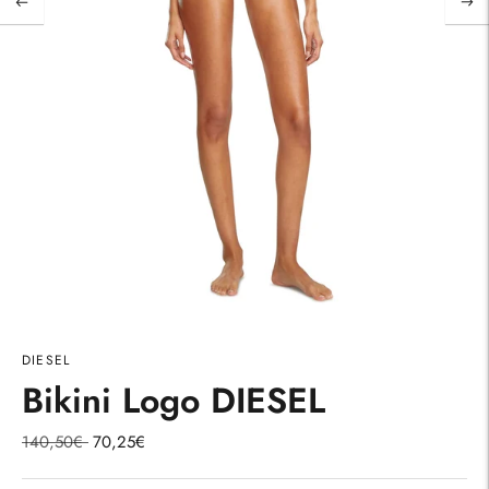
DIESEL
Bikini Logo DIESEL
Precio
140,50€
70,25€
normal