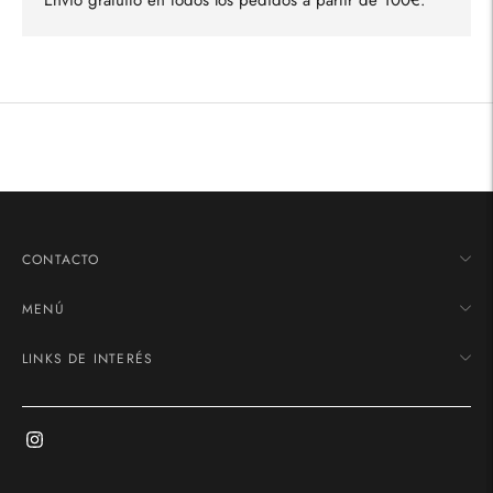
Añadir
un
producto
a
la
cesta
CONTACTO
MENÚ
LINKS DE INTERÉS