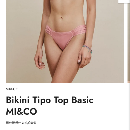
MI&CO
Bikini Tipo Top Basic
MI&CO
Precio
83,80€
58,66€
normal