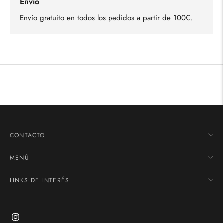
Envío
Envío gratuito en todos los pedidos a partir de 100€.
Añadir
un
producto
a
la
cesta
CONTACTO
MENÚ
LINKS DE INTERÉS