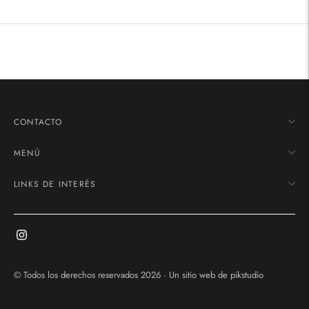
Añadir
un
producto
a
la
cesta
CONTACTO
MENÚ
LINKS DE INTERÉS
© Todos los derechos reservados 2026 · Un sitio web de
pikstudio