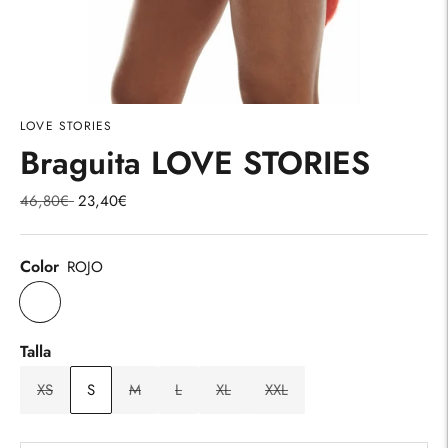
LOVE STORIES
Braguita LOVE STORIES
Precio
46,80€
23,40€
normal
Color
ROJO
Talla
XS
S
M
L
XL
XXL