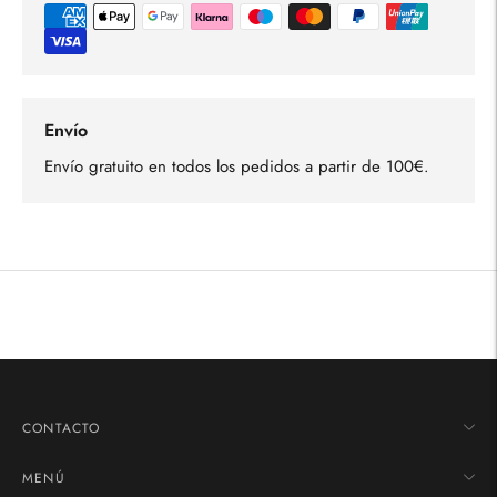
Envío
Envío gratuito en todos los pedidos a partir de 100€.
Añadir
un
producto
a
la
cesta
CONTACTO
MENÚ