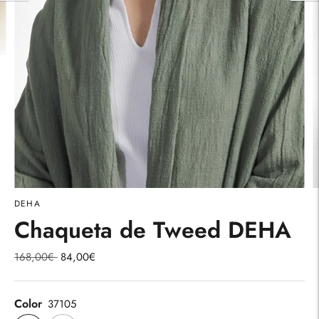
DEHA
Chaqueta de Tweed DEHA
Precio
168,00€
84,00€
normal
Color
37105