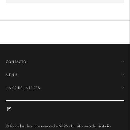
Añadir
un
producto
a
la
cesta
CONTACTO
MENÚ
LINKS DE INTERÉS
© Todos los derechos reservados 2026 · Un sitio web de
pikstudio