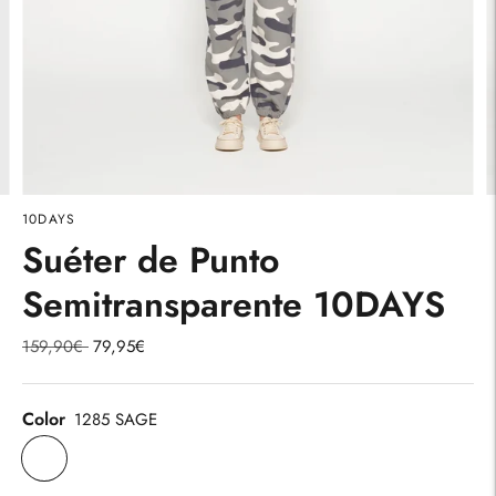
10DAYS
Suéter de Punto
Semitransparente 10DAYS
Precio
159,90€
79,95€
normal
Color
1285 SAGE