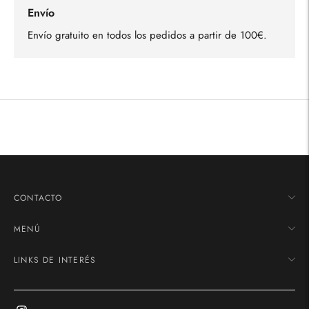
Envío
Envío gratuito en todos los pedidos a partir de 100€.
Añadir
un
producto
a
la
cesta
CONTACTO
MENÚ
LINKS DE INTERÉS