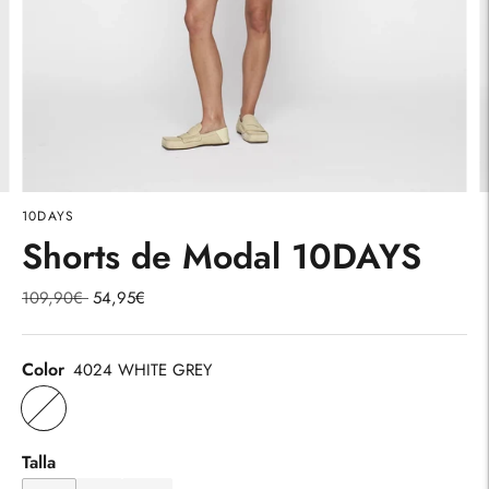
10DAYS
Shorts de Modal 10DAYS
Precio
109,90€
54,95€
normal
Color
4024 WHITE GREY
Talla