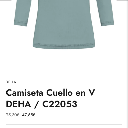
DEHA
Camiseta Cuello en V
DEHA / C22053
Precio
95,30€
47,65€
normal