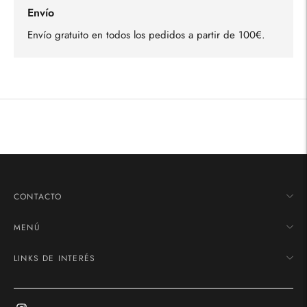
Envío
Envío gratuito en todos los pedidos a partir de 100€.
Añadir
un
producto
a
la
cesta
CONTACTO
MENÚ
LINKS DE INTERÉS