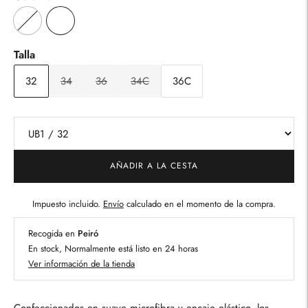
Talla
32
34
36
34C
36C
AÑADIR A LA CESTA
Impuesto incluido.
Envío
calculado en el momento de la compra.
Recogida en
Peiró
En stock, Normalmente está listo en 24 horas
Ver información de la tienda
Confeccionados en suave microfibra y encaje elástico, los