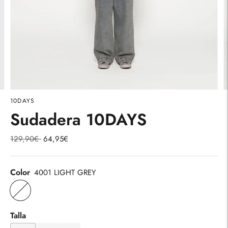
10DAYS
Sudadera 10DAYS
Precio
129,90€
64,95€
normal
Color
4001 LIGHT GREY
Talla